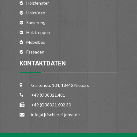
Holzfenster
Holztüren
Sanierung
Holztreppen
Möbelbau
Fassaden
KONTAKTDATEN
Gartenstr. 104, 18442 Niepars
+49 (0)38321.481
+49 (0)38321.602 30
info[at]tischlerei-johst.de