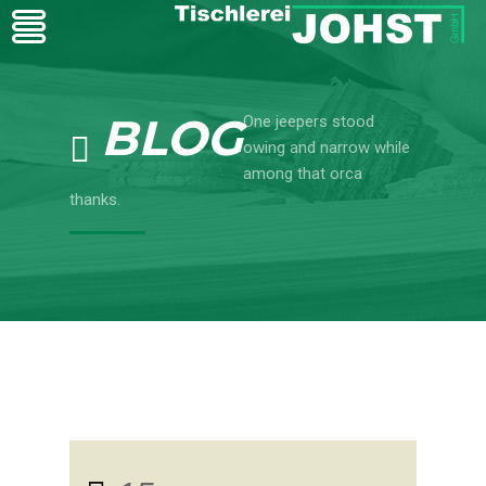
BLOG
One jeepers stood
owing and narrow while
among that orca
thanks.