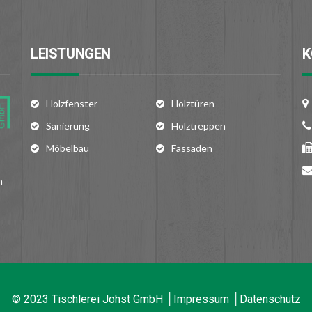
LEISTUNGEN
K
Holzfenster
Holztüren
Sanierung
Holztreppen
Möbelbau
Fassaden
n
© 2023 Tischlerei Johst GmbH │
Impressum
│
Datenschutz