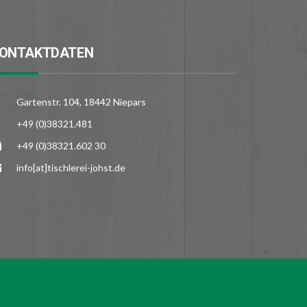
ONTAKTDATEN
Gartenstr. 104, 18442 Niepars
+49 (0)38321.481
+49 (0)38321.602 30
info[at]tischlerei-johst.de