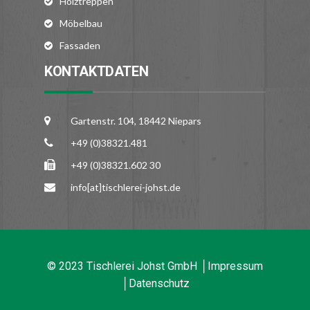
Holztreppen
Möbelbau
Fassaden
KONTAKTDATEN
Gartenstr. 104, 18442 Niepars
+49 (0)38321.481
+49 (0)38321.602 30
info[at]tischlerei-johst.de
© 2023 Tischlerei Johst GmbH │
Impressum
│
Datenschutz