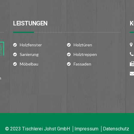
LEISTUNGEN
K
Holzfenster
Holztüren
Sanierung
Holztreppen
Möbelbau
Fassaden
n
© 2023 Tischlerei Johst GmbH │
Impressum
│
Datenschutz