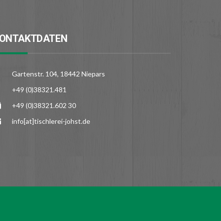
ONTAKTDATEN
Gartenstr. 104, 18442 Niepars
+49 (0)38321.481
+49 (0)38321.602 30
info[at]tischlerei-johst.de