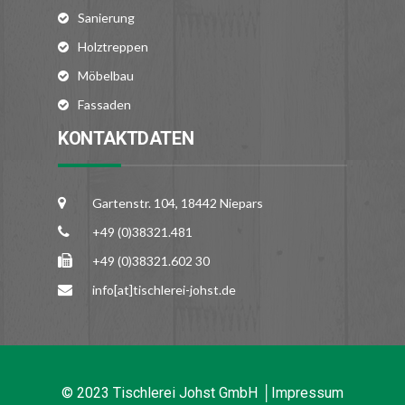
Sanierung
Holztreppen
Möbelbau
Fassaden
KONTAKTDATEN
Gartenstr. 104, 18442 Niepars
+49 (0)38321.481
+49 (0)38321.602 30
info[at]tischlerei-johst.de
© 2023 Tischlerei Johst GmbH │
Impressum