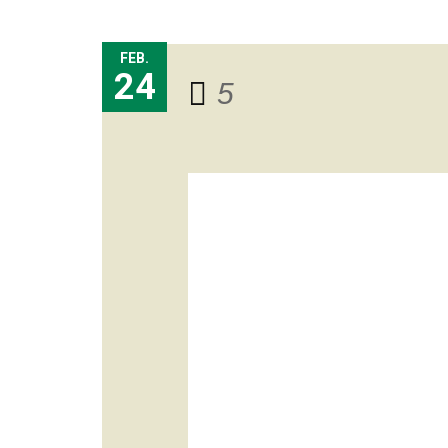
FEB.
24
5