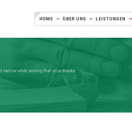
HOME
ÜBER UNS
LEISTUNGEN
d narrow while among that orca thanks.