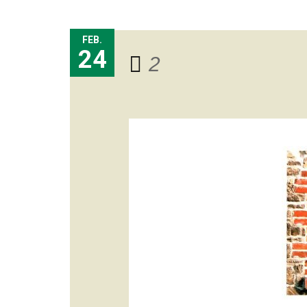
FEB.
24
2