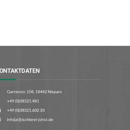
ONTAKTDATEN
Gartenstr. 104, 18442 Niepars
+49 (0)38321.481
+49 (0)38321.602 30
info[at]tischlerei-johst.de