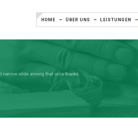
HOME
ÜBER UNS
LEISTUNGEN
d narrow while among that orca thanks.