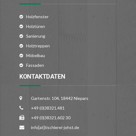
Holzfenster
Holztüren
Sanierung
Holztreppen
Möbelbau
Fassaden
KONTAKTDATEN
Gartenstr. 104, 18442 Niepars
+49 (0)38321.481
+49 (0)38321.602 30
info[at]tischlerei-johst.de